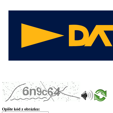
Opište kód z obrázku: