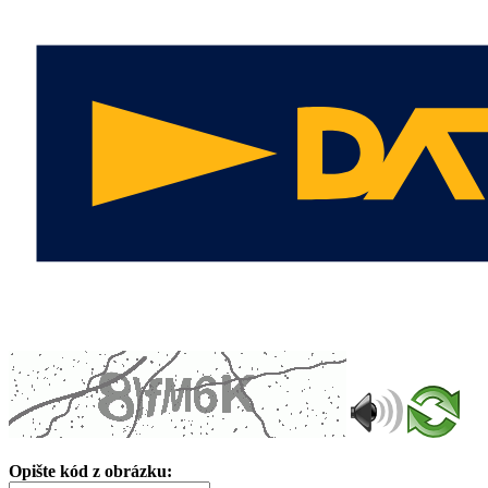
Opište kód z obrázku: