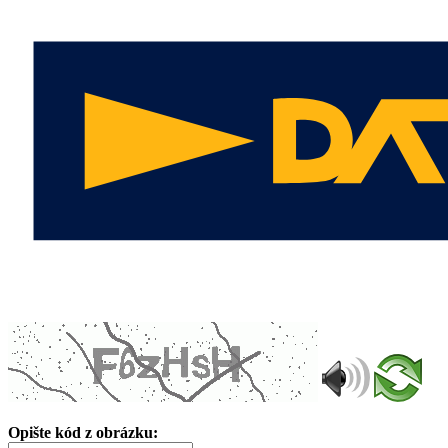
Opište kód z obrázku: