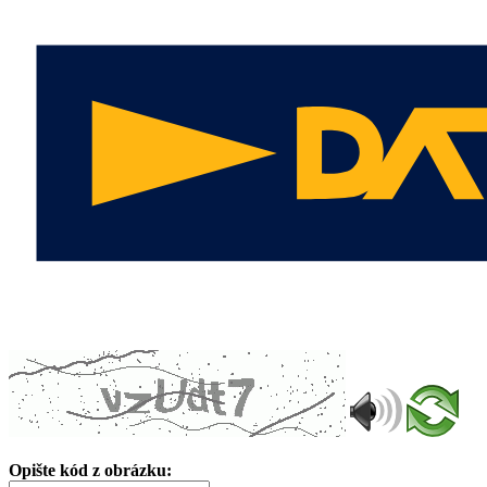
Opište kód z obrázku: