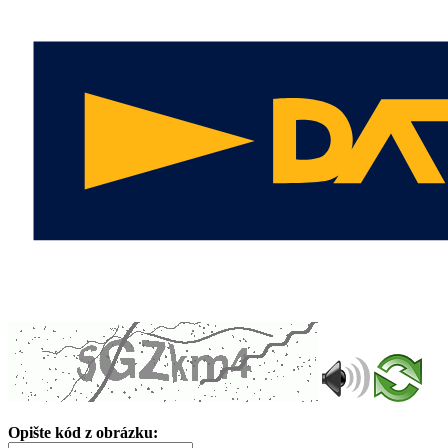
Opište kód z obrázku: