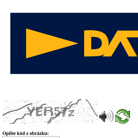
Opište kód z obrázku: