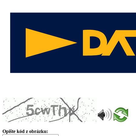
Opište kód z obrázku: