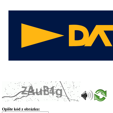
Opište kód z obrázku: