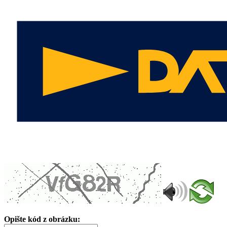
Opište kód z obrázku: