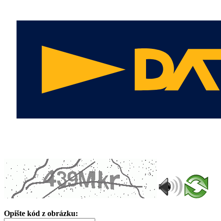
Opište kód z obrázku: