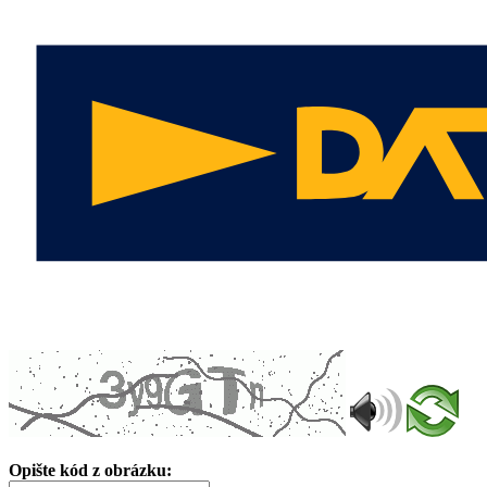
Opište kód z obrázku: