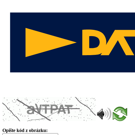
Opište kód z obrázku: