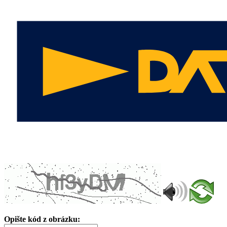
Opište kód z obrázku: