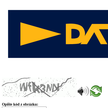
Opište kód z obrázku: