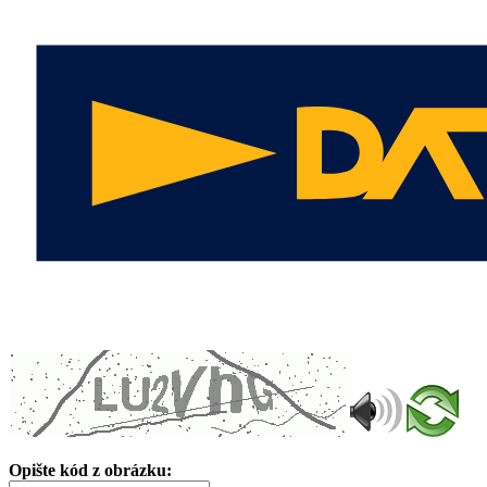
Opište kód z obrázku: