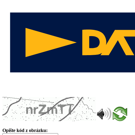
Opište kód z obrázku: