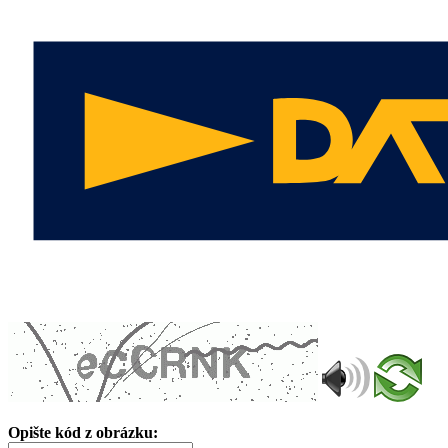
Opište kód z obrázku: