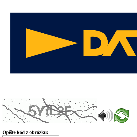
Opište kód z obrázku: