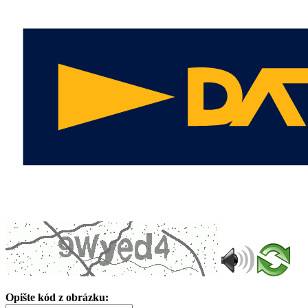
Opište kód z obrázku: