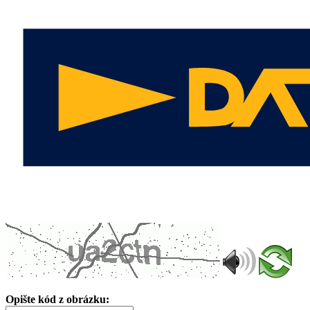
Opište kód z obrázku: