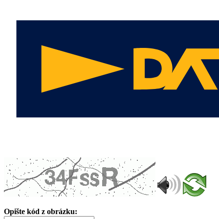
Opište kód z obrázku: