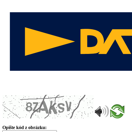
Opište kód z obrázku: