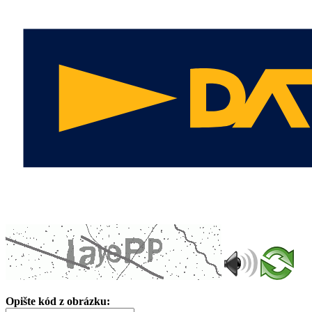
Opište kód z obrázku: