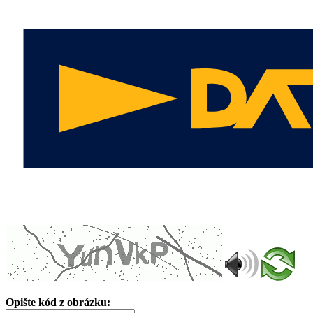
Opište kód z obrázku: