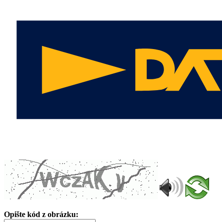
Opište kód z obrázku: