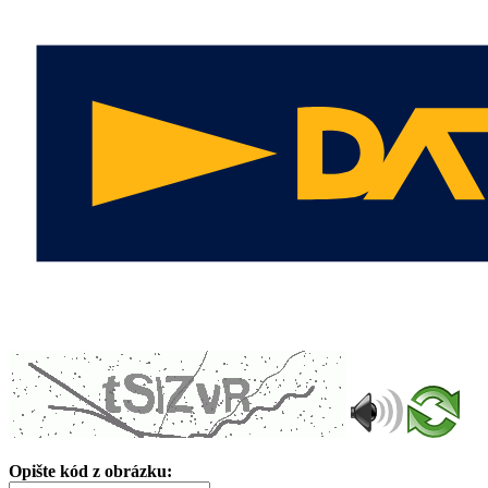
Opište kód z obrázku: