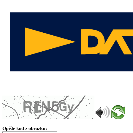
Opište kód z obrázku: