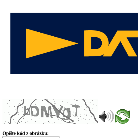
Opište kód z obrázku: