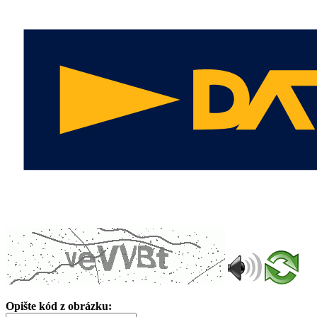
Opište kód z obrázku: