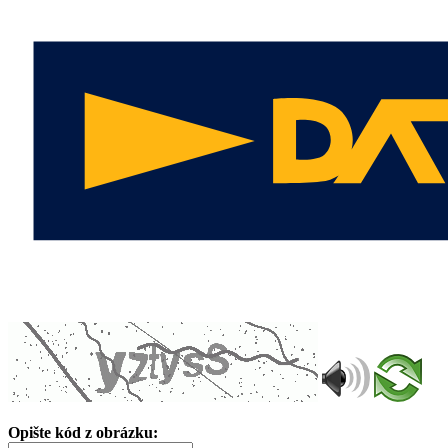
Opište kód z obrázku: