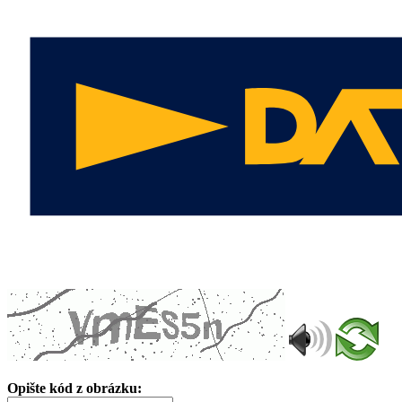
Opište kód z obrázku: