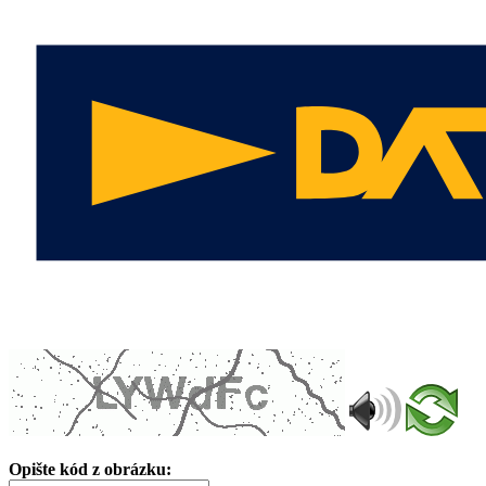
Opište kód z obrázku: