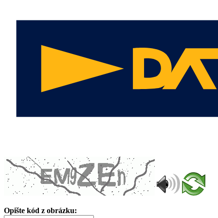
Opište kód z obrázku: