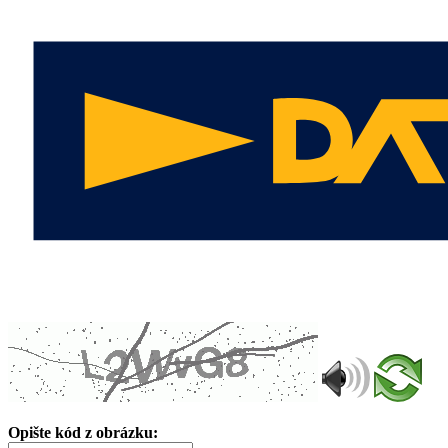
Opište kód z obrázku: