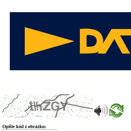
Opište kód z obrázku: