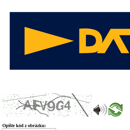
Opište kód z obrázku: