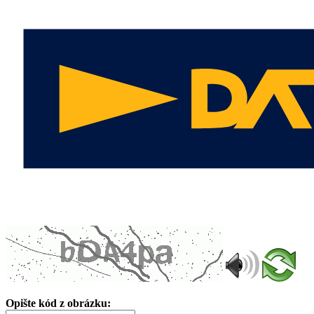
Opište kód z obrázku: