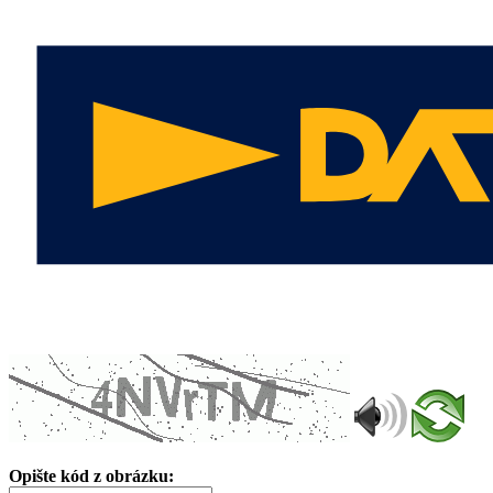
Opište kód z obrázku: