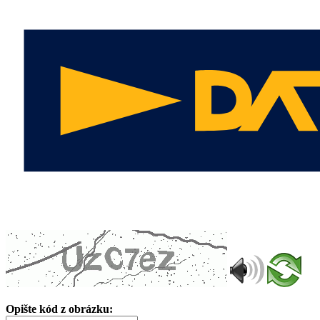
Opište kód z obrázku: