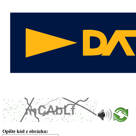
Opište kód z obrázku: