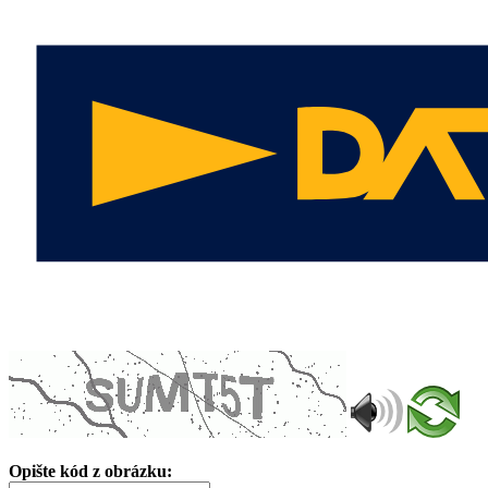
Opište kód z obrázku: