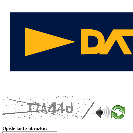
Opište kód z obrázku: