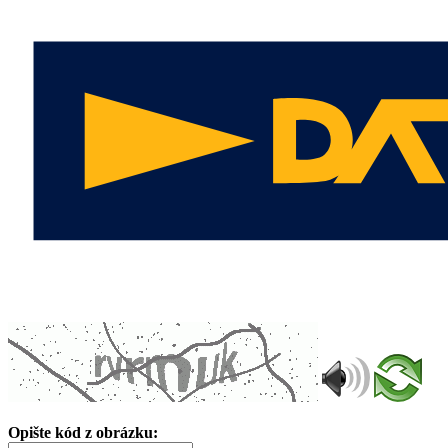
Opište kód z obrázku: