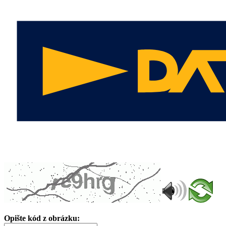
Opište kód z obrázku: