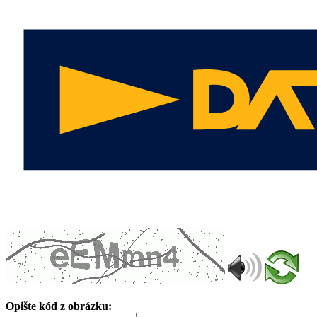
Opište kód z obrázku: