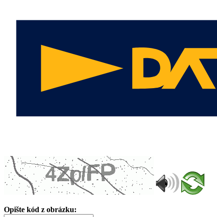
Opište kód z obrázku: