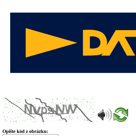
Opište kód z obrázku: