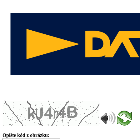
Opište kód z obrázku: