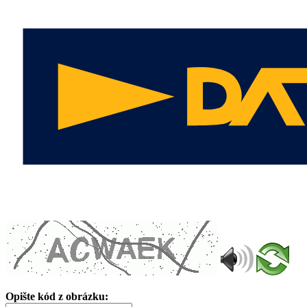
Opište kód z obrázku: