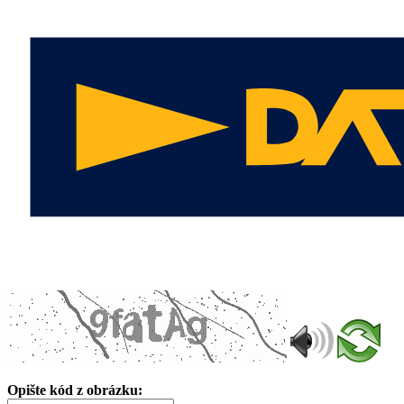
Opište kód z obrázku: